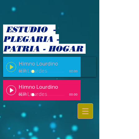
ESTUDIO -
PLEGARIA -
PATRIA - HOGAR
Himno Lourdino
IEP Lourdes
00:00
00:00
Himno Lourdino
IEP Lourdes
00:00
00:00