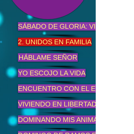
SÁBADO DE GLORIA: VIGILIA PAS
2. UNIDOS EN FAMILIA
HÁBLAME SEÑOR
YO ESCOJO LA VIDA
ENCUENTRO CON EL ESPÍRITU
VIVIENDO EN LIBERTAD
DOMINANDO MIS ANIMALES INTER