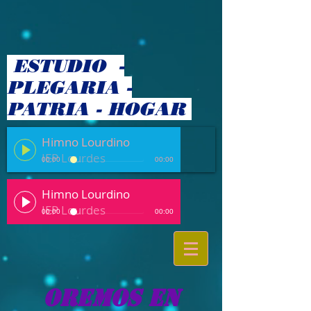
ESTUDIO -
PLEGARIA -
PATRIA - HOGAR
Himno Lourdino
IEP Lourdes
00:00
00:00
Himno Lourdino
IEP Lourdes
00:00
00:00
OREMOS EN